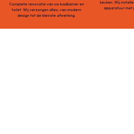
keuken. Wij instal
Complete renovatie van uw badkamer en
apparatuur met p
toilet. Wij verzorgen alles, van modern
design tot de kleinste afwerking.