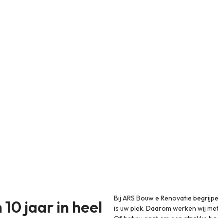
huis compleet en nauwkeurig. Huizen worden gerenoveerd en afg
eit garandeert.”
Bij ARS Bouw e Renovatie begrijpe
10 jaar in heel
is uw plek. Daarom werken wij met