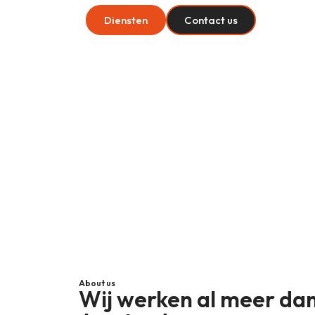
Diensten
Contact us
Met
ARS Bouw & Renovatie
is de bouw van uw 
installatie van vloeren, wat de beste levenskwalit
About us
Wij werken al meer dan 