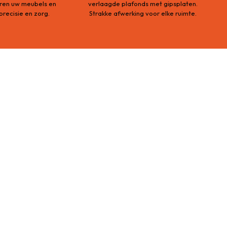
leren uw meubels en
verlaagde plafonds met gipsplaten.
recisie en zorg.
Strakke afwerking voor elke ruimte.