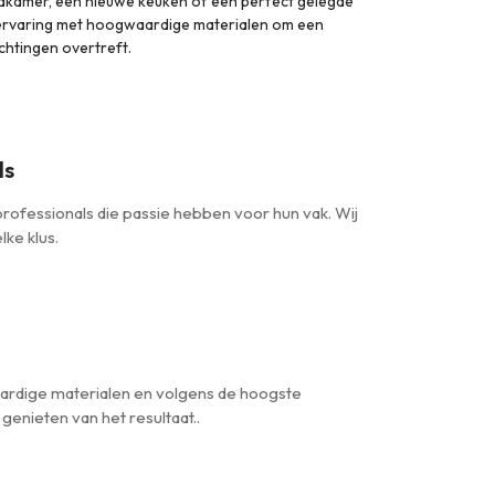
dkamer, een nieuwe keuken of een perfect gelegde
 ervaring met hoogwaardige materialen om een
chtingen overtreft.
ls
rofessionals die passie hebben voor hun vak. Wij
lke klus.
ardige materialen en volgens de hoogste
genieten van het resultaat..