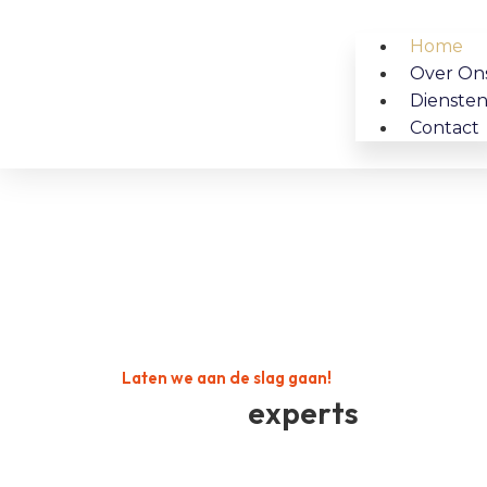
Home
Over On
Dienste
Contact
Laten we aan de slag gaan!
De juiste
experts
voor uw renovatie